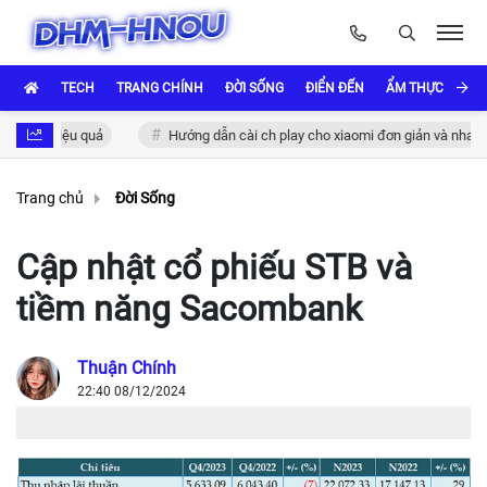
TECH
TRANG CHÍNH
ĐỜI SỐNG
ĐIỂN ĐẾN
ẨM THỰC VÀ VĂ
 hiệu quả
Hướng dẫn cài ch play cho xiaomi đơn giản và nhanh chóng
Trang chủ
Đời Sống
Cập nhật cổ phiếu STB và
tiềm năng Sacombank
Thuận Chính
22:40 08/12/2024