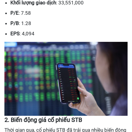
Khối lượng giao dịch
: 33,551,000
P/E
: 7.58
P/B
: 1.28
EPS
: 4,094
2. Biến động giá cổ phiếu STB
Thời gian qua, cổ phiếu STB đã trải qua nhiều biến động