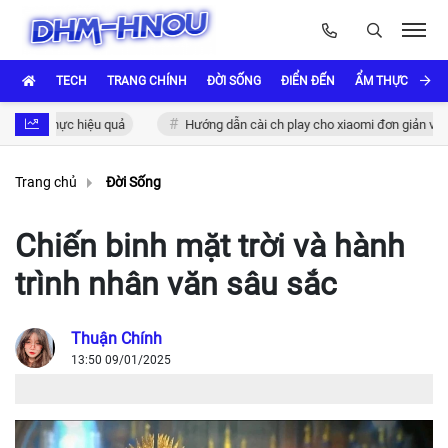
TECH
TRANG CHÍNH
ĐỜI SỐNG
ĐIỂN ĐẾN
ẨM THỰC VÀ VĂ
c thực hiệu quả
Hướng dẫn cài ch play cho xiaomi đơn giản và nhanh 
Trang chủ
Đời Sống
Chiến binh mặt trời và hành
trình nhân văn sâu sắc
Thuận Chính
13:50 09/01/2025