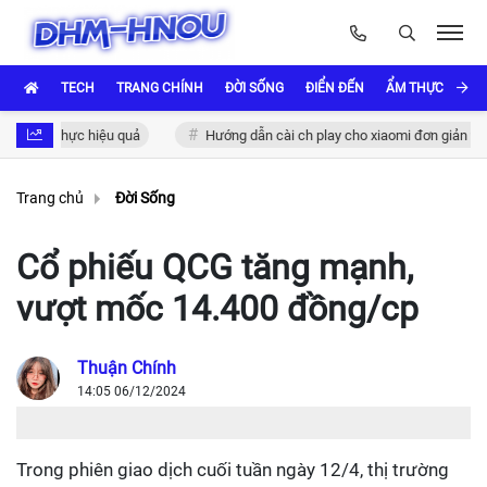
TECH
TRANG CHÍNH
ĐỜI SỐNG
ĐIỂN ĐẾN
ẨM THỰC VÀ VĂ
 xác thực hiệu quả
Hướng dẫn cài ch play cho xiaomi đơn giản và nha
Trang chủ
Đời Sống
Cổ phiếu QCG tăng mạnh,
vượt mốc 14.400 đồng/cp
Thuận Chính
14:05 06/12/2024
Trong phiên giao dịch cuối tuần ngày 12/4, thị trường