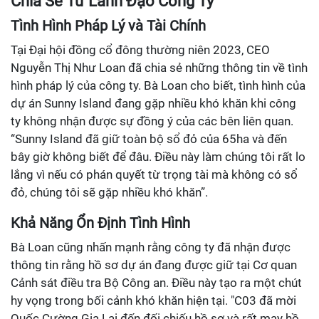
Chia Sẻ Từ Lãnh Đạo Công Ty
Tình Hình Pháp Lý và Tài Chính
Tại Đại hội đồng cổ đông thường niên 2023, CEO
Nguyễn Thị Như Loan đã chia sẻ những thông tin về tình
hình pháp lý của công ty. Bà Loan cho biết, tình hình của
dự án Sunny Island đang gặp nhiều khó khăn khi công
ty không nhận được sự đồng ý của các bên liên quan.
“Sunny Island đã giữ toàn bộ sổ đỏ của 65ha và đến
bây giờ không biết để đâu. Điều này làm chúng tôi rất lo
lắng vì nếu có phán quyết từ trọng tài mà không có sổ
đỏ, chúng tôi sẽ gặp nhiều khó khăn”.
Khả Năng Ổn Định Tình Hình
Bà Loan cũng nhấn mạnh rằng công ty đã nhận được
thông tin rằng hồ sơ dự án đang được giữ tại Cơ quan
Cảnh sát điều tra Bộ Công an. Điều này tạo ra một chút
hy vọng trong bối cảnh khó khăn hiện tại. "C03 đã mời
Quốc Cường Gia Lai đến đối chiếu hồ sơ và rất may hồ