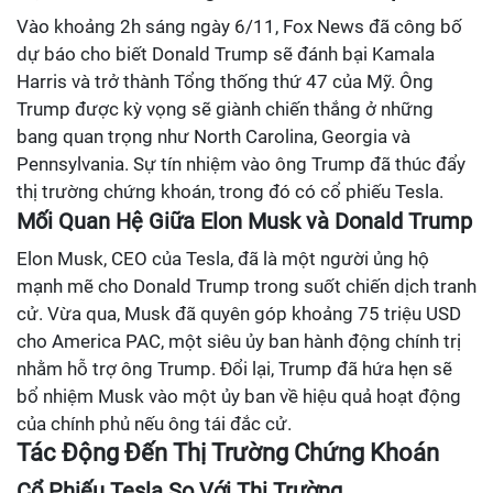
Vào khoảng 2h sáng ngày 6/11, Fox News đã công bố
dự báo cho biết Donald Trump sẽ đánh bại Kamala
Harris và trở thành Tổng thống thứ 47 của Mỹ. Ông
Trump được kỳ vọng sẽ giành chiến thắng ở những
bang quan trọng như North Carolina, Georgia và
Pennsylvania. Sự tín nhiệm vào ông Trump đã thúc đẩy
thị trường chứng khoán, trong đó có cổ phiếu Tesla.
Mối Quan Hệ Giữa Elon Musk và Donald Trump
Elon Musk, CEO của Tesla, đã là một người ủng hộ
mạnh mẽ cho Donald Trump trong suốt chiến dịch tranh
cử. Vừa qua, Musk đã quyên góp khoảng 75 triệu USD
cho America PAC, một siêu ủy ban hành động chính trị
nhằm hỗ trợ ông Trump. Đổi lại, Trump đã hứa hẹn sẽ
bổ nhiệm Musk vào một ủy ban về hiệu quả hoạt động
của chính phủ nếu ông tái đắc cử.
Tác Động Đến Thị Trường Chứng Khoán
Cổ Phiếu Tesla So Với Thị Trường