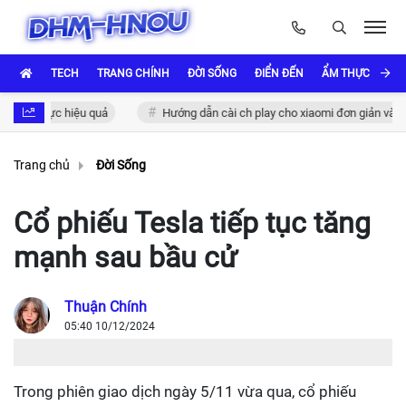
TECH
TRANG CHÍNH
ĐỜI SỐNG
ĐIỂN ĐẾN
ẨM THỰC VÀ VĂ
ác thực hiệu quả
Hướng dẫn cài ch play cho xiaomi đơn giản và nhanh
Trang chủ
Đời Sống
Cổ phiếu Tesla tiếp tục tăng
mạnh sau bầu cử
Thuận Chính
05:40 10/12/2024
Trong phiên giao dịch ngày 5/11 vừa qua, cổ phiếu