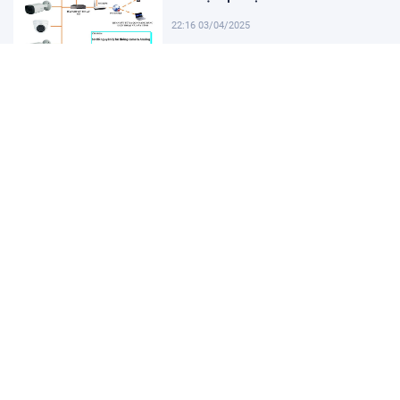
22:16 03/04/2025
Khám Phá Micro Cài Áo: Giải Pháp
Thu Âm Tiện Lợi
22:01 03/04/2025
Hướng dẫn tạo USB cài win 11 đơn
giản và nhanh chóng
21:46 03/04/2025
Hướng dẫn cách cài đặt vssid trên
điện thoại nhanh chóng
21:31 03/04/2025