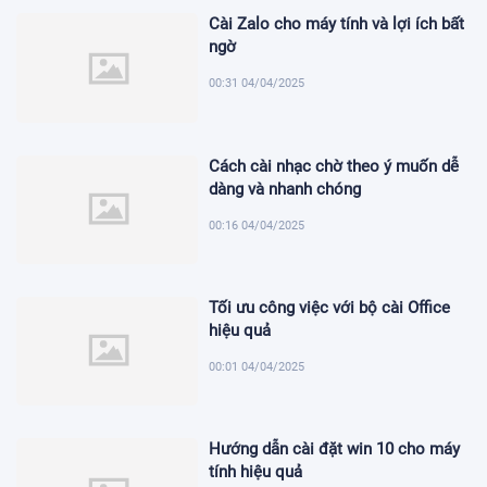
Cài Zalo cho máy tính và lợi ích bất
ngờ
00:31 04/04/2025
Cách cài nhạc chờ theo ý muốn dễ
dàng và nhanh chóng
00:16 04/04/2025
Tối ưu công việc với bộ cài Office
hiệu quả
00:01 04/04/2025
Hướng dẫn cài đặt win 10 cho máy
tính hiệu quả