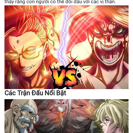
thấy rằng con người có thể đối đầu với các vị thần.
Các Trận Đấu Nổi Bật