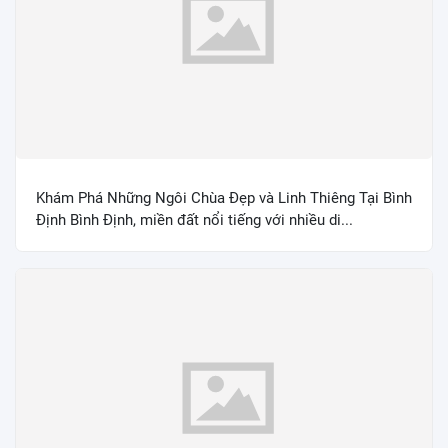
Khám Phá Những Ngôi Chùa Đẹp và Linh Thiêng Tại Bình
Định Bình Định, miền đất nổi tiếng với nhiều di...