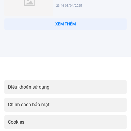
23:46 03/04/2025
Cài đặt định danh điện tử mức 2
trong thời đại số
23:31 03/04/2025
Hướng dẫn cài đặt Viber trên điện
thoại dễ dàng
23:16 03/04/2025
Hướng Dẫn Cài Đặt Mạng Vina Đơn
Giản Nhất
23:01 03/04/2025