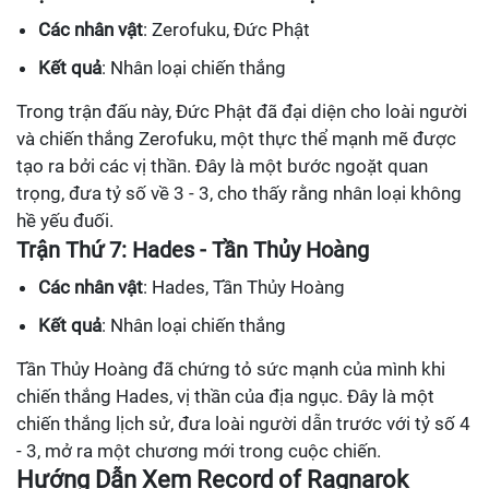
Các nhân vật
: Zerofuku, Đức Phật
Kết quả
: Nhân loại chiến thắng
Trong trận đấu này, Đức Phật đã đại diện cho loài người
và chiến thắng Zerofuku, một thực thể mạnh mẽ được
tạo ra bởi các vị thần. Đây là một bước ngoặt quan
trọng, đưa tỷ số về 3 - 3, cho thấy rằng nhân loại không
hề yếu đuối.
Trận Thứ 7: Hades - Tần Thủy Hoàng
Các nhân vật
: Hades, Tần Thủy Hoàng
Kết quả
: Nhân loại chiến thắng
Tần Thủy Hoàng đã chứng tỏ sức mạnh của mình khi
chiến thắng Hades, vị thần của địa ngục. Đây là một
chiến thắng lịch sử, đưa loài người dẫn trước với tỷ số 4
- 3, mở ra một chương mới trong cuộc chiến.
Hướng Dẫn Xem Record of Ragnarok