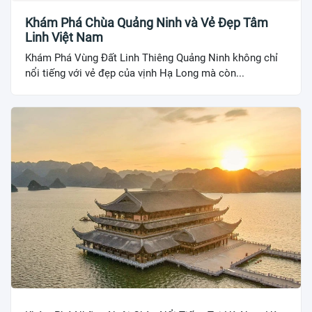
Khám Phá Chùa Quảng Ninh và Vẻ Đẹp Tâm
Linh Việt Nam
Khám Phá Vùng Đất Linh Thiêng Quảng Ninh không chỉ
nổi tiếng với vẻ đẹp của vịnh Hạ Long mà còn...