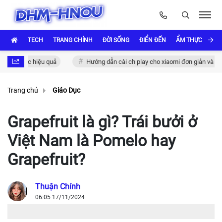
TECH
TRANG CHÍNH
ĐỜI SỐNG
ĐIỂN ĐẾN
ẨM THỰC VÀ VĂ
thực hiệu quả
Hướng dẫn cài ch play cho xiaomi đơn giản và nhanh ch
Trang chủ
Giáo Dục
Grapefruit là gì? Trái bưởi ở
Việt Nam là Pomelo hay
Grapefruit?
Thuận Chính
06:05 17/11/2024