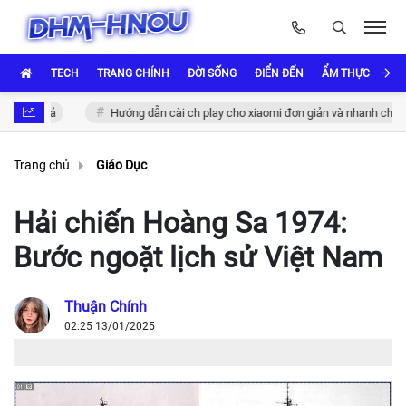
TECH
TRANG CHÍNH
ĐỜI SỐNG
ĐIỂN ĐẾN
ẨM THỰC VÀ VĂ
iệu quả
Hướng dẫn cài ch play cho xiaomi đơn giản và nhanh chóng
Trang chủ
Giáo Dục
Hải chiến Hoàng Sa 1974:
Bước ngoặt lịch sử Việt Nam
Thuận Chính
02:25 13/01/2025