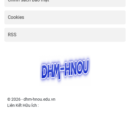
Giản Nhất
23:01 03/04/2025
Hướng dẫn cài đặt camera IMOU
đơn giản và hiệu quả
22:46 03/04/2025
Hướng dẫn cài đặt Grab đơn giản và
nhanh chóng
22:31 03/04/2025
Hướng dẫn cách cài camera giám
sát hiệu quả tại nhà
22:16 03/04/2025