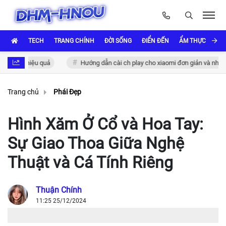
TECH
TRANG CHÍNH
ĐỜI SỐNG
ĐIỂN ĐẾN
ẨM THỰC VÀ VĂ
hực hiệu quả
Hướng dẫn cài ch play cho xiaomi đơn giản và nhanh chó
Trang chủ
Phái Đẹp
Hình Xăm Ở Cổ và Hoa Tay:
Sự Giao Thoa Giữa Nghệ
Thuật và Cá Tính Riêng
Thuận Chính
11:25 25/12/2024