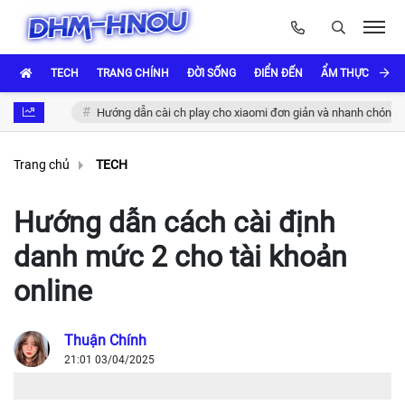
TECH
TRANG CHÍNH
ĐỜI SỐNG
ĐIỂN ĐẾN
ẨM THỰC VÀ VĂ
ả
Hướng dẫn cài ch play cho xiaomi đơn giản và nhanh chóng
Trang chủ
TECH
Hướng dẫn cách cài định
danh mức 2 cho tài khoản
online
Thuận Chính
21:01 03/04/2025