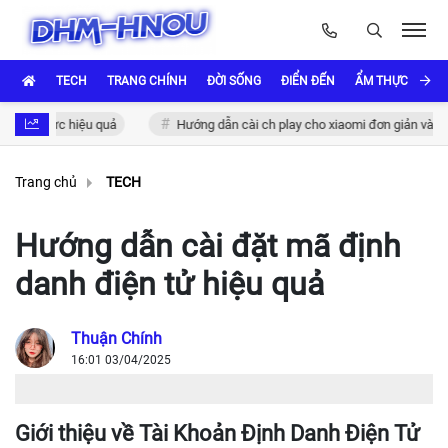
TECH
TRANG CHÍNH
ĐỜI SỐNG
ĐIỂN ĐẾN
ẨM THỰC VÀ VĂ
 thực hiệu quả
Hướng dẫn cài ch play cho xiaomi đơn giản và nhanh c
Trang chủ
TECH
Hướng dẫn cài đặt mã định
danh điện tử hiệu quả
Thuận Chính
16:01 03/04/2025
Giới thiệu về Tài Khoản Định Danh Điện Tử