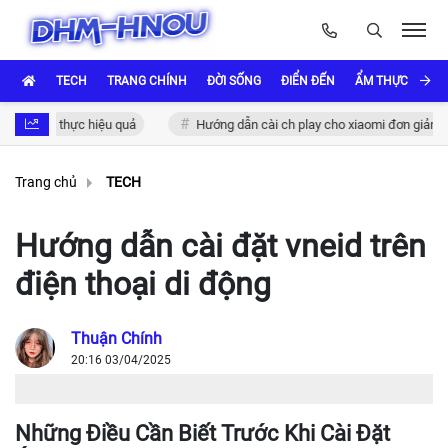
TECH
TRANG CHÍNH
ĐỜI SỐNG
ĐIỂN ĐẾN
ẨM THỰC VÀ VĂ
 xác thực hiệu quả
Hướng dẫn cài ch play cho xiaomi đơn giản và nha
Trang chủ
TECH
Hướng dẫn cài đặt vneid trên
điện thoại di động
Thuận Chính
20:16 03/04/2025
Những Điều Cần Biết Trước Khi Cài Đặt