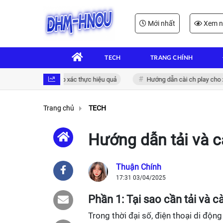
Mới nhất
Xem n
TECH
TRANG CHÍNH
điện tử: Giải pháp xác thực hiệu quả
Hướng dẫn cài ch play cho xiaom
Trang chủ
TECH
Hướng dẫn tải và c
Thuận Chính
17:31 03/04/2025
Phần 1: Tại sao cần tải và c
Trong thời đại số, điện thoại di độ