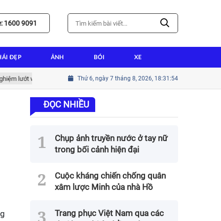
e: 1600 9091
HÁI ĐẸP
ẢNH
BÓI
XE
lướt web tốt nhất
Hướng dẫn cài win tại nhà thành tín cho người mới 
Thứ 6, ngày 7 tháng 8, 2026, 18:31:56
ĐỌC NHIỀU
Chụp ảnh truyền nước ở tay nữ
trong bối cảnh hiện đại
Cuộc kháng chiến chống quân
xâm lược Minh của nhà Hồ
Trang phục Việt Nam qua các
ng