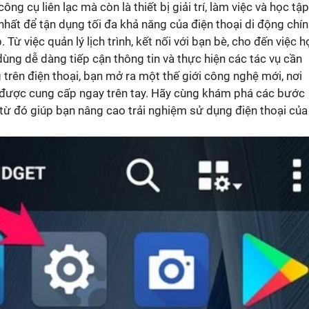
ng cụ liên lạc mà còn là thiết bị giải trí, làm việc và học tập
hất để tận dụng tối đa khả năng của điện thoại di động chí
 Từ việc quản lý lịch trình, kết nối với bạn bè, cho đến việc h
 dùng dễ dàng tiếp cận thông tin và thực hiện các tác vụ cần
g trên điện thoại, bạn mở ra một thế giới công nghệ mới, nơi
g được cung cấp ngay trên tay. Hãy cùng khám phá các bước
, từ đó giúp bạn nâng cao trải nghiệm sử dụng điện thoại của