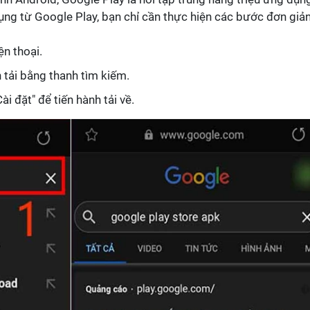
dụng từ Google Play, bạn chỉ cần thực hiện các bước đơn giả
n thoại.
tải bằng thanh tìm kiếm.
i đặt" để tiến hành tải về.