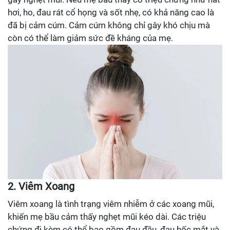
hơi, ho, đau rát cổ họng và sốt nhẹ, có khả năng cao là
đã bị cảm cúm. Cảm cúm không chỉ gây khó chịu mà
còn có thể làm giảm sức đề kháng của mẹ.
2. Viêm Xoang
Viêm xoang là tình trạng viêm nhiễm ở các xoang mũi,
khiến mẹ bầu cảm thấy nghẹt mũi kéo dài. Các triệu
chứng đi kèm có thể bao gồm đau đầu, đau hốc mắt và