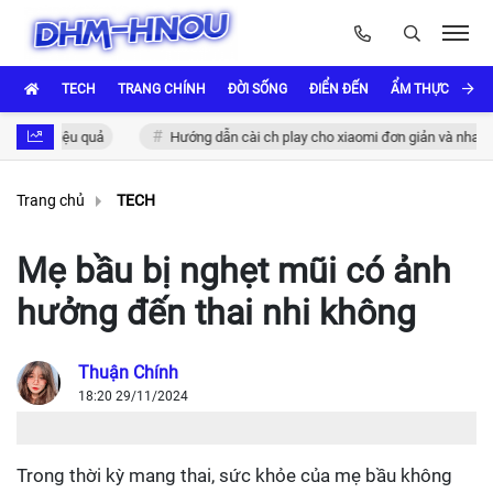
TECH
TRANG CHÍNH
ĐỜI SỐNG
ĐIỂN ĐẾN
ẨM THỰC VÀ VĂ
c hiệu quả
Hướng dẫn cài ch play cho xiaomi đơn giản và nhanh chóng
Trang chủ
TECH
Mẹ bầu bị nghẹt mũi có ảnh
hưởng đến thai nhi không
Thuận Chính
18:20 29/11/2024
Trong thời kỳ mang thai, sức khỏe của mẹ bầu không