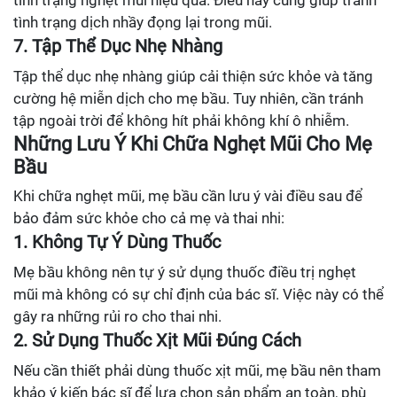
tình trạng nghẹt mũi hiệu quả. Điều này cũng giúp tránh
tình trạng dịch nhầy đọng lại trong mũi.
7. Tập Thể Dục Nhẹ Nhàng
Tập thể dục nhẹ nhàng giúp cải thiện sức khỏe và tăng
cường hệ miễn dịch cho mẹ bầu. Tuy nhiên, cần tránh
tập ngoài trời để không hít phải không khí ô nhiễm.
Những Lưu Ý Khi Chữa Nghẹt Mũi Cho Mẹ
Bầu
Khi chữa nghẹt mũi, mẹ bầu cần lưu ý vài điều sau để
bảo đảm sức khỏe cho cả mẹ và thai nhi:
1. Không Tự Ý Dùng Thuốc
Mẹ bầu không nên tự ý sử dụng thuốc điều trị nghẹt
mũi mà không có sự chỉ định của bác sĩ. Việc này có thể
gây ra những rủi ro cho thai nhi.
2. Sử Dụng Thuốc Xịt Mũi Đúng Cách
Nếu cần thiết phải dùng thuốc xịt mũi, mẹ bầu nên tham
khảo ý kiến bác sĩ để lựa chọn sản phẩm an toàn, phù