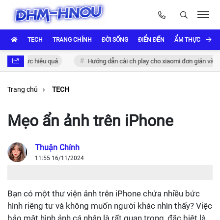
TECH
TRANG CHÍNH
ĐỜI SỐNG
ĐIỂN ĐẾN
ẨM THỰC VÀ VĂ
c thực hiệu quả
Hướng dẫn cài ch play cho xiaomi đơn giản và nhanh 
Trang chủ
TECH
Mẹo ẩn ảnh trên iPhone
Thuận Chính
11:55 16/11/2024
Bạn có một thư viện ảnh trên iPhone chứa nhiều bức
hình riêng tư và không muốn người khác nhìn thấy? Việc
bảo mật hình ảnh cá nhân là rất quan trọng, đặc biệt là