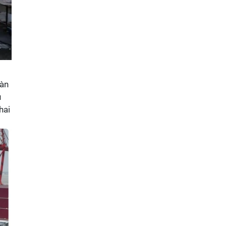
Hàn
u
hai