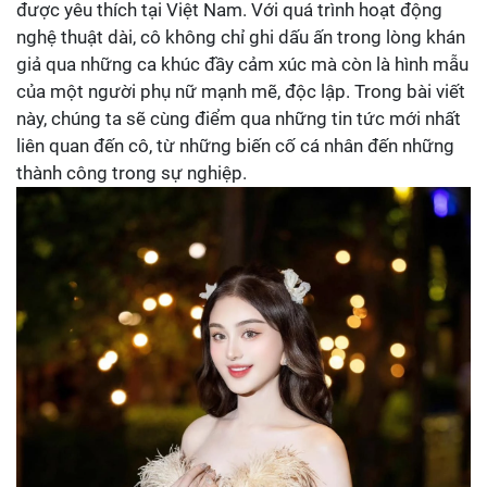
được yêu thích tại Việt Nam. Với quá trình hoạt động
nghệ thuật dài, cô không chỉ ghi dấu ấn trong lòng khán
giả qua những ca khúc đầy cảm xúc mà còn là hình mẫu
của một người phụ nữ mạnh mẽ, độc lập. Trong bài viết
này, chúng ta sẽ cùng điểm qua những tin tức mới nhất
liên quan đến cô, từ những biến cố cá nhân đến những
thành công trong sự nghiệp.