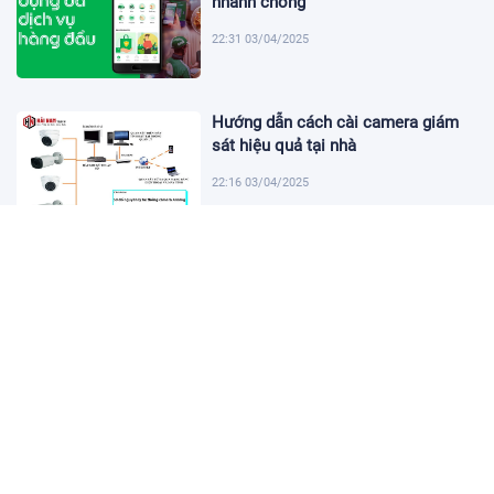
nhanh chóng
22:31 03/04/2025
Hướng dẫn cách cài camera giám
sát hiệu quả tại nhà
22:16 03/04/2025
Khám Phá Micro Cài Áo: Giải Pháp
Thu Âm Tiện Lợi
22:01 03/04/2025
Hướng dẫn tạo USB cài win 11 đơn
giản và nhanh chóng
21:46 03/04/2025