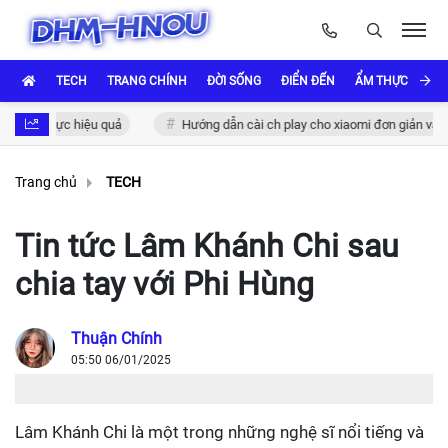
TECH
TRANG CHÍNH
ĐỜI SỐNG
ĐIỂN ĐẾN
ẨM THỰC VÀ VĂ
c thực hiệu quả
Hướng dẫn cài ch play cho xiaomi đơn giản và nhanh 
Trang chủ
TECH
Tin tức Lâm Khánh Chi sau
chia tay với Phi Hùng
Thuận Chính
05:50 06/01/2025
Lâm Khánh Chi là một trong những nghệ sĩ nổi tiếng và