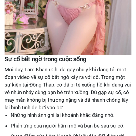
Sự cố bất ngờ trong cuộc sống
Mới đây, Lâm Khánh Chi đã gây chú ý khi đăng tải một
đoạn video về sự cố bất ngờ xảy ra với cô. Trong một
sự kiện tại Đồng Tháp, cô đã bị té xuống hồ khi đang vui
vẻ nhún nhảy cùng bạn bè trên xuồng. Dù gặp sự cố, cô
may mắn không bị thương nặng và đã nhanh chóng lấy
lại bình tĩnh để bơi vào bờ.
Những hình ảnh ghi lại khoảnh khắc đáng nhớ.
Phản ứng của người hâm mộ và bạn bè sau sự cố.