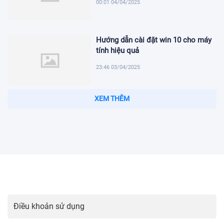
00:01 04/04/2025
Hướng dẫn cài đặt win 10 cho máy
tính hiệu quả
23:46 03/04/2025
XEM THÊM
Cách Cá Độ Bóng Đá: Hướng Dẫn Chi Tiết và Lưu Ý Quan
Trọng
Điều khoản sử dụng