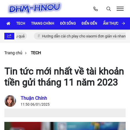
TECH
TRANG CHÍNH
ĐỜI SỐNG
ĐIỂN ĐẾN
ẨM THỰC VÀ VĂ
c hiệu quả
Hướng dẫn cài ch play cho xiaomi đơn giản và nhanh chón
Trang chủ
TECH
Tin tức mới nhất về tài khoản
tiền gửi tháng 11 năm 2023
Thuận Chính
11:50 06/01/2025