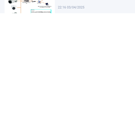
22:16 03/04/2025
Khám Phá Micro Cài Áo: Giải Pháp
Thu Âm Tiện Lợi
22:01 03/04/2025
Hướng dẫn tạo USB cài win 11 đơn
giản và nhanh chóng
21:46 03/04/2025
Hướng dẫn cách cài đặt vssid trên
điện thoại nhanh chóng
21:31 03/04/2025