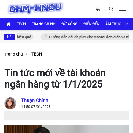
TECH
TRANG CHÍNH
ĐỜI SỐNG
ĐIỂN ĐẾN
ẨM THỰC VÀ VĂ
thực hiệu quả
Hướng dẫn cài ch play cho xiaomi đơn giản và nhanh ch
Trang chủ
TECH
Tin tức mới về tài khoản
ngân hàng từ 1/1/2025
Thuận Chính
14:50 07/01/2025