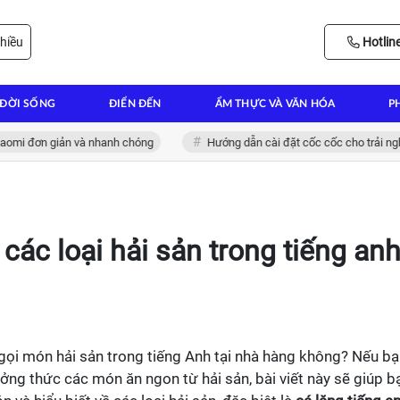
hiều
Hotlin
ĐỜI SỐNG
ĐIỂN ĐẾN
ẨM THỰC VÀ VĂN HÓA
P
ơn giản và nhanh chóng
Hướng dẫn cài đặt cốc cốc cho trải nghiệm lướ
các loại hải sản trong tiếng an
 gọi món hải sản trong tiếng Anh tại nhà hàng không? Nếu b
ng thức các món ăn ngon từ hải sản, bài viết này sẽ giúp b