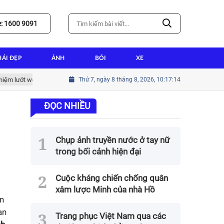
e: 1600 9091
HÁI ĐẸP
ẢNH
BÓI
XE
t web tốt nhất
Hướng dẫn cài win tại nhà thành tín cho người mới bắt
Thứ 7, ngày 8 tháng 8, 2026, 10:17:16
ĐỌC NHIỀU
h
Chụp ảnh truyền nước ở tay nữ
trong bối cảnh hiện đại
Cuộc kháng chiến chống quân
xâm lược Minh của nhà Hồ
ạn
ạn
Trang phục Việt Nam qua các