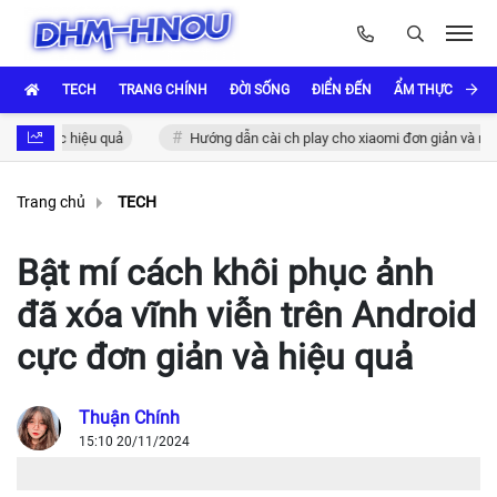
TECH
TRANG CHÍNH
ĐỜI SỐNG
ĐIỂN ĐẾN
ẨM THỰC VÀ VĂ
thực hiệu quả
Hướng dẫn cài ch play cho xiaomi đơn giản và nhanh ch
Trang chủ
TECH
Bật mí cách khôi phục ảnh
đã xóa vĩnh viễn trên Android
cực đơn giản và hiệu quả
Thuận Chính
15:10 20/11/2024