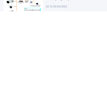
22:16 03/04/2025
Khám Phá Micro Cài Áo: Giải Pháp
Thu Âm Tiện Lợi
22:01 03/04/2025
Hướng dẫn tạo USB cài win 11 đơn
giản và nhanh chóng
21:46 03/04/2025
Hướng dẫn cách cài đặt vssid trên
điện thoại nhanh chóng
21:31 03/04/2025