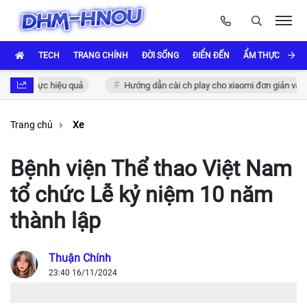
TECH
TRANG CHÍNH
ĐỜI SỐNG
ĐIỂN ĐẾN
ẨM THỰC VÀ VĂ
c thực hiệu quả
Hướng dẫn cài ch play cho xiaomi đơn giản và nhanh 
Trang chủ
Xe
Bệnh viện Thể thao Việt Nam
tổ chức Lễ kỷ niệm 10 năm
thành lập
Thuận Chính
23:40 16/11/2024