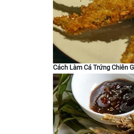
Cách Làm Cá Trứng Chiên G