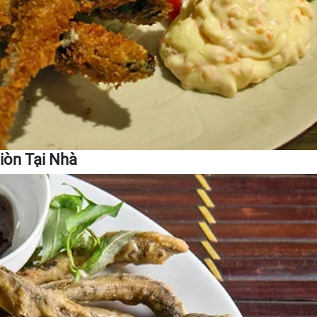
iòn Tại Nhà