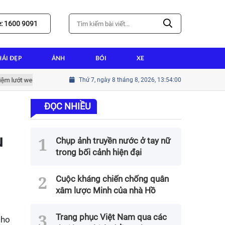
e: 1600 9091
HÁI ĐẸP
ẢNH
BÓI
XE
ớt web tốt nhất
Hướng dẫn cài win tại nhà thành tín cho người mới bắt
Thứ 7, ngày 8 tháng 8, 2026, 13:54:01
ĐỌC NHIỀU
u
Chụp ảnh truyền nước ở tay nữ
trong bối cảnh hiện đại
Cuộc kháng chiến chống quân
xâm lược Minh của nhà Hồ
Trang phục Việt Nam qua các
cho