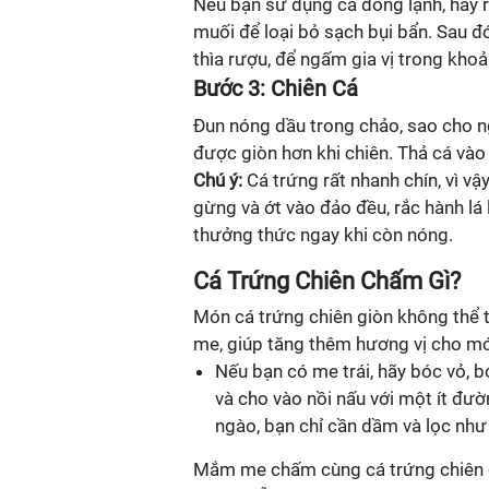
Nếu bạn sử dụng cá đông lạnh, hãy r
muối để loại bỏ sạch bụi bẩn. Sau đó
thìa rượu, để ngấm gia vị trong kho
Bước 3: Chiên Cá
Đun nóng dầu trong chảo, sao cho 
được giòn hơn khi chiên. Thả cá vào 
Chú ý:
Cá trứng rất nhanh chín, vì vậ
gừng và ớt vào đảo đều, rắc hành lá l
thưởng thức ngay khi còn nóng.
Cá Trứng Chiên Chấm Gì?
Món cá trứng chiên giòn không thể
me, giúp tăng thêm hương vị cho m
Nếu bạn có me trái, hãy bóc vỏ, b
và cho vào nồi nấu với một ít đư
ngào, bạn chỉ cần dầm và lọc như 
Mắm me chấm cùng cá trứng chiên gi