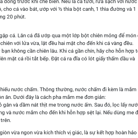
ã đông trước khi chế biến. Nếu là cá tươi, rửa sạch với nước
, cho cá vào bát, ướp với ½ thìa bột canh, 1 thìa đường và 1
ảng 20 phút.
ngập cá. Lăn cá đã ướp qua một lớp bột chiên mỏng để món
chiên với lửa vừa, lật đều hai mặt cho đến khi cá vàng đều.
y bạn không cần chiên lâu. Khi cá gần chín, hãy cho hỗn hợp t
ên mặt cá rồi tắt bếp. Đặt cá ra đĩa có lót giấy thấm dầu và
 thiếu nước chấm. Thông thường, nước chấm đi kèm là mắm
ón ăn. Dưới đây là cách pha mắm me đơn giản:
ỏ gân và dầm nát thịt me trong nước ấm. Sau đó, lọc lấy nư
ờng và nước mắm cho đến khi hỗn hợp sệt lại. Nếu dùng me 
trên.
òn vừa ngon vừa kích thích vị giác, là sự kết hợp hoàn hảo