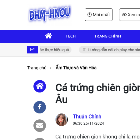
Mới nhất
Xem n
TECH
TRANG CHÍNH
n tử: Giải pháp xác thực hiệu quả
Hướng dẫn cài ch play cho xiaomi đ
Trang chủ
Ẩm Thực và Văn Hóa
Cá trứng chiên gi
Âu
Thuận Chính
06:30 25/11/2024
Cá trứng chiên giòn không chỉ là mó