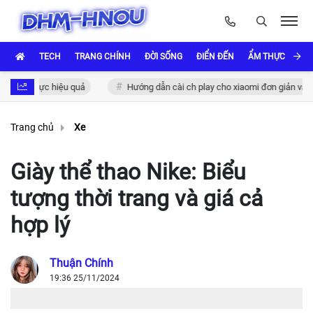
TECH
TRANG CHÍNH
ĐỜI SỐNG
ĐIỂN ĐẾN
ẨM THỰC VÀ VĂ
thực hiệu quả
Hướng dẫn cài ch play cho xiaomi đơn giản và nhanh ch
Trang chủ
Xe
Giày thể thao Nike: Biểu
tượng thời trang và giá cả
hợp lý
Thuận Chính
19:36 25/11/2024