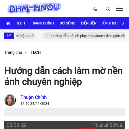
TECH
TRANG CHÍNH
ĐỜI SỐNG
ĐIỂN ĐẾN
ẨM THỰC VÀ VĂ
thực hiệu quả
Hướng dẫn cài ch play cho xiaomi đơn giản và nhanh ch
Trang chủ
TECH
Hướng dẫn cách làm mờ nền
ảnh chuyên nghiệp
Thuận Chính
17:40 24/11/2024