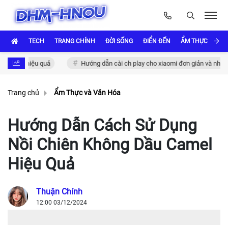
TECH
TRANG CHÍNH
ĐỜI SỐNG
ĐIỂN ĐẾN
ẨM THỰC VÀ VĂ
 hiệu quả
Hướng dẫn cài ch play cho xiaomi đơn giản và nhanh chóng
Trang chủ
Ẩm Thực và Văn Hóa
Hướng Dẫn Cách Sử Dụng
Nồi Chiên Không Dầu Camel
Hiệu Quả
Thuận Chính
12:00 03/12/2024