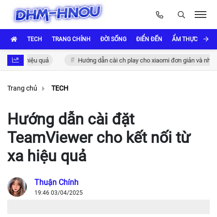
TECH
TRANG CHÍNH
ĐỜI SỐNG
ĐIỂN ĐẾN
ẨM THỰC VÀ VĂ
hực hiệu quả
Hướng dẫn cài ch play cho xiaomi đơn giản và nhanh chó
Trang chủ
TECH
Hướng dẫn cài đặt
TeamViewer cho kết nối từ
xa hiệu quả
Thuận Chính
19:46 03/04/2025