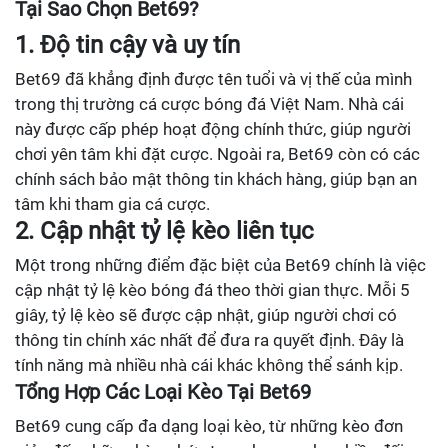
Tại Sao Chọn Bet69?
1. Độ tin cậy và uy tín
Bet69 đã khẳng định được tên tuổi và vị thế của mình
trong thị trường cá cược bóng đá Việt Nam. Nhà cái
này được cấp phép hoạt động chính thức, giúp người
chơi yên tâm khi đặt cược. Ngoài ra, Bet69 còn có các
chính sách bảo mật thông tin khách hàng, giúp bạn an
tâm khi tham gia cá cược.
2. Cập nhật tỷ lệ kèo liên tục
Một trong những điểm đặc biệt của Bet69 chính là việc
cập nhật tỷ lệ kèo bóng đá theo thời gian thực. Mỗi 5
giây, tỷ lệ kèo sẽ được cập nhật, giúp người chơi có
thông tin chính xác nhất để đưa ra quyết định. Đây là
tính năng mà nhiều nhà cái khác không thể sánh kịp.
Tổng Hợp Các Loại Kèo Tại Bet69
Bet69 cung cấp đa dạng loại kèo, từ những kèo đơn