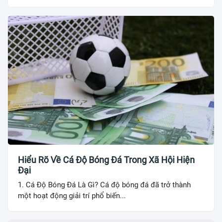
Hiểu Rõ Về Cá Độ Bóng Đá Trong Xã Hội Hiện
Đại
1. Cá Độ Bóng Đá Là Gì? Cá độ bóng đá đã trở thành
một hoạt động giải trí phổ biến...