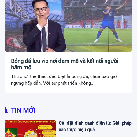
Bóng đá lưu vip nơi đam mê và kết nối người
hâm mộ
Thú chơi thể thao, đặc biệt là bóng đá, chưa bao giờ
ngừng hấp dẫn. Với sự phát triển không...
TIN MỚI
Cài đặt định danh điện tử: Giải pháp
xác thực hiệu quả