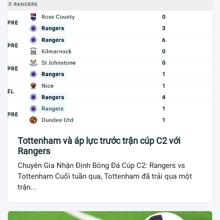
Tottenham và áp lực trước trận cúp C2 với
Rangers
Chuyên Gia Nhận Định Bóng Đá Cúp C2: Rangers vs
Tottenham Cuối tuần qua, Tottenham đã trải qua một
trận...