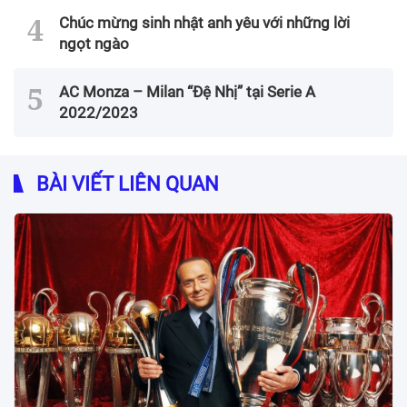
Chúc mừng sinh nhật anh yêu với những lời
ngọt ngào
AC Monza – Milan “Đệ Nhị” tại Serie A
2022/2023
BÀI VIẾT LIÊN QUAN