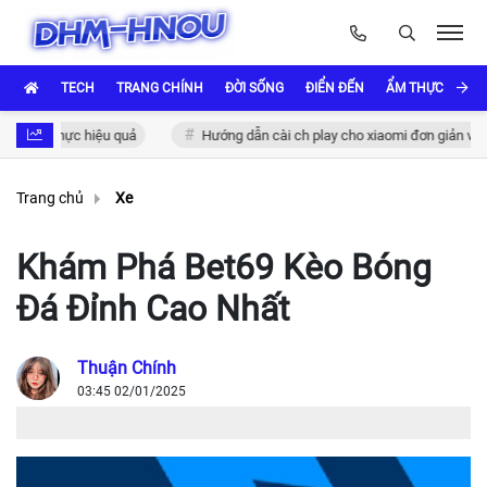
TECH
TRANG CHÍNH
ĐỜI SỐNG
ĐIỂN ĐẾN
ẨM THỰC VÀ VĂ
xác thực hiệu quả
Hướng dẫn cài ch play cho xiaomi đơn giản và nhan
Trang chủ
Xe
Khám Phá Bet69 Kèo Bóng
Đá Đỉnh Cao Nhất
Thuận Chính
03:45 02/01/2025