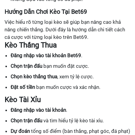
Hướng Dẫn Chơi Kèo Tại Bet69
Việc hiểu rõ từng loại kèo sẽ giúp bạn nâng cao khả
năng chiến thắng. Dưới đây là hướng dẫn chi tiết cách
cá cược với từng loại kèo trên Bet69.
Kèo Thắng Thua
Đăng nhập vào tài khoản Bet69
.
Chọn trận đấu
bạn muốn đặt cược.
Chọn kèo thắng thua
, xem tỷ lệ cược.
Đặt số tiền
bạn muốn cược và xác nhận.
Kèo Tài Xỉu
Đăng nhập vào tài khoản
.
Chọn trận đấu
và tìm hiểu tỷ lệ kèo tài xỉu.
Dự đoán
tổng số điểm (bàn thắng, phạt góc, đá phạt)