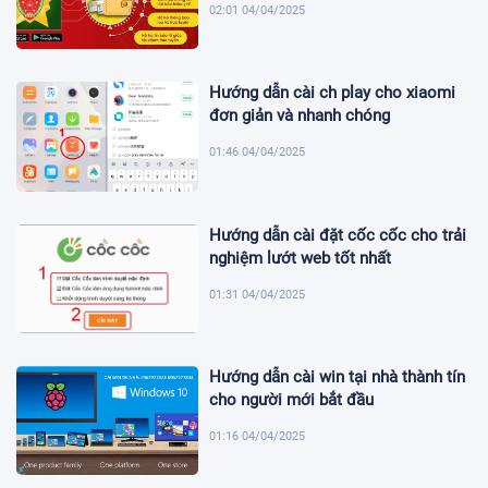
02:01 04/04/2025
Hướng dẫn cài ch play cho xiaomi
đơn giản và nhanh chóng
01:46 04/04/2025
Hướng dẫn cài đặt cốc cốc cho trải
nghiệm lướt web tốt nhất
01:31 04/04/2025
Hướng dẫn cài win tại nhà thành tín
cho người mới bắt đầu
01:16 04/04/2025