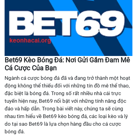
Bet69 Kèo Bóng Đá: Nơi Gửi Gắm Đam Mê
Cá Cược Của Bạn
Ngành cá cược bóng đá đã và đang trở thành một hoạt
động không thể thiếu đối với những tín đồ mê thể thao,
đặc biệt là bóng đá. Trong số rất nhiều nhà cái trực
tuyến hiện nay, Bet69 nổi bật với những tính năng độc
đáo và hấp dẫn. Trong bài viết này, chúng ta sẽ cùng
nhau tìm hiểu về Bet69 kèo bóng đá, các loại kèo và lý
do tại sao Bet69 là lựa chọn hàng đầu cho cá cược
bóng đá.