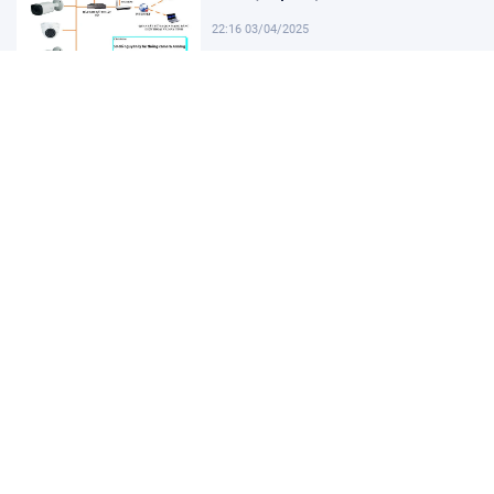
22:16 03/04/2025
Khám Phá Micro Cài Áo: Giải Pháp
Thu Âm Tiện Lợi
22:01 03/04/2025
Hướng dẫn tạo USB cài win 11 đơn
giản và nhanh chóng
21:46 03/04/2025
Hướng dẫn cách cài đặt vssid trên
điện thoại nhanh chóng
21:31 03/04/2025