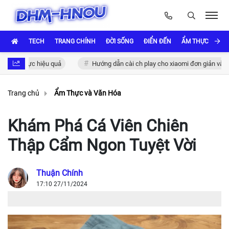
TECH
TRANG CHÍNH
ĐỜI SỐNG
ĐIỂN ĐẾN
ẨM THỰC VÀ VĂ
hực hiệu quả
Hướng dẫn cài ch play cho xiaomi đơn giản và nhanh chó
Trang chủ
Ẩm Thực và Văn Hóa
Khám Phá Cá Viên Chiên
Thập Cẩm Ngon Tuyệt Vời
Thuận Chính
17:10 27/11/2024