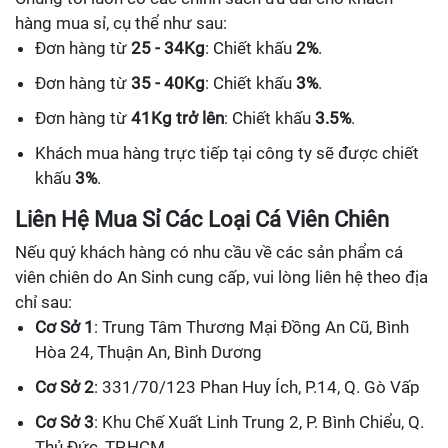
hàng mua sỉ, cụ thể như sau:
Đơn hàng từ
25 - 34Kg
: Chiết khấu
2%
.
Đơn hàng từ
35 - 40Kg
: Chiết khấu
3%
.
Đơn hàng từ
41Kg trở lên
: Chiết khấu
3.5%
.
Khách mua hàng trực tiếp tại công ty sẽ được chiết
khấu
3%
.
Liên Hệ Mua Sỉ Các Loại Cá Viên Chiên
Nếu quý khách hàng có nhu cầu về các sản phẩm cá
viên chiên do An Sinh cung cấp, vui lòng liên hệ theo địa
chỉ sau:
Cơ Sở 1
: Trung Tâm Thương Mại Đồng An Cũ, Bình
Hòa 24, Thuận An, Bình Dương
Cơ Sở 2
: 331/70/123 Phan Huy Ích, P.14, Q. Gò Vấp
Cơ Sở 3
: Khu Chế Xuất Linh Trung 2, P. Bình Chiểu, Q.
Thủ Đức, TP.HCM