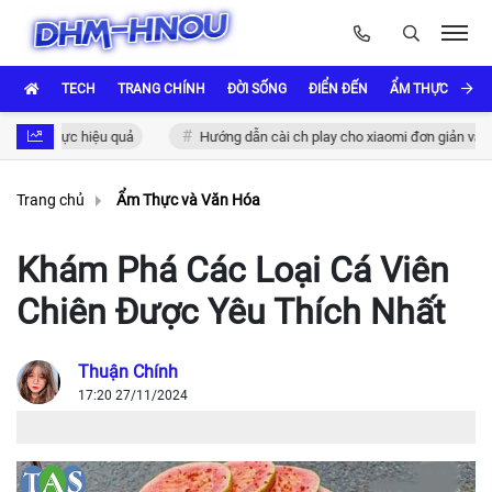
TECH
TRANG CHÍNH
ĐỜI SỐNG
ĐIỂN ĐẾN
ẨM THỰC VÀ VĂ
 xác thực hiệu quả
Hướng dẫn cài ch play cho xiaomi đơn giản và nha
Trang chủ
Ẩm Thực và Văn Hóa
Khám Phá Các Loại Cá Viên
Chiên Được Yêu Thích Nhất
Thuận Chính
17:20 27/11/2024