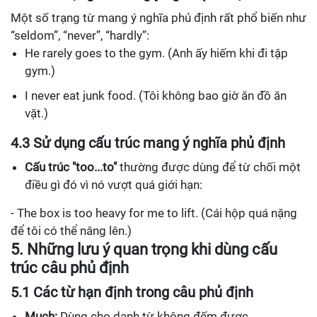
Một số trạng từ mang ý nghĩa phủ định rất phổ biến như
“seldom”, “never”, “hardly”:
He rarely goes to the gym. (Anh ấy hiếm khi đi tập
gym.)
I never eat junk food. (Tôi không bao giờ ăn đồ ăn
vặt.)
4.3 Sử dụng cấu trúc mang ý nghĩa phủ định
Cấu trúc "too...to"
thường được dùng để từ chối một
điều gì đó vì nó vượt quá giới hạn:
- The box is too heavy for me to lift. (Cái hộp quá nặng
để tôi có thể nâng lên.)
5. Những lưu ý quan trọng khi dùng cấu
trúc câu phủ định
5.1 Các từ hạn định trong câu phủ định
Much:
Dùng cho danh từ không đếm được.