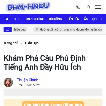
TECH
TRANG CHÍNH
ĐỜI SỐNG
ĐIỂN ĐẾN
ẨM THỰC VÀ VĂ
 thực hiệu quả
Hướng dẫn cài ch play cho xiaomi đơn giản và nhanh c
Trang chủ
Giáo Dục
Khám Phá Câu Phủ Định
Tiếng Anh Đầy Hữu Ích
Thuận Chính
07:45 03/01/2025