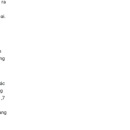
 ra
ai.
n
àng
các
ng
1,7
ang