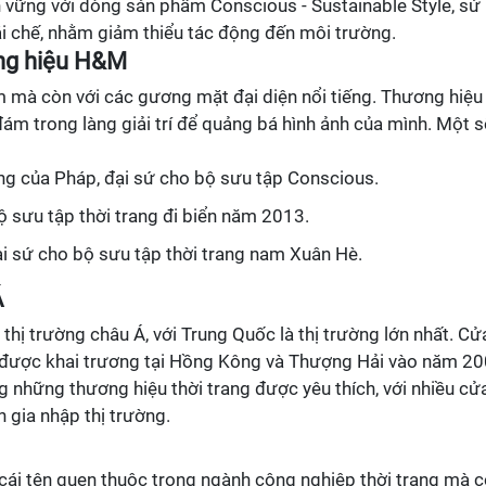
vững với dòng sản phẩm Conscious - Sustainable Style, sử
ái chế, nhằm giảm thiểu tác động đến môi trường.
ơng hiệu H&M
m mà còn với các gương mặt đại diện nổi tiếng. Thương hiệu
ám trong làng giải trí để quảng bá hình ảnh của mình. Một 
iếng của Pháp, đại sứ cho bộ sưu tập Conscious.
bộ sưu tập thời trang đi biển năm 2013.
i sứ cho bộ sưu tập thời trang nam Xuân Hè.
Á
ị trường châu Á, với Trung Quốc là thị trường lớn nhất. Cử
được khai trương tại Hồng Kông và Thượng Hải vào năm 20
 những thương hiệu thời trang được yêu thích, với nhiều cử
 gia nhập thị trường.
ái tên quen thuộc trong ngành công nghiệp thời trang mà 