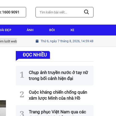
e: 1600 9091
HÁI ĐẸP
ẢNH
BÓI
XE
 web tốt nhất
Hướng dẫn cài win tại nhà thành tín cho người mới bắt 
Thứ 6, ngày 7 tháng 8, 2026, 14:59:50
ĐỌC NHIỀU
Chụp ảnh truyền nước ở tay nữ
trong bối cảnh hiện đại
Cuộc kháng chiến chống quân
xâm lược Minh của nhà Hồ
Trang phục Việt Nam qua các