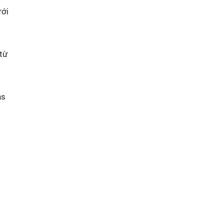
ưới
 từ
ns