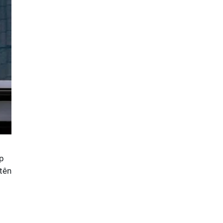
ấp
tên