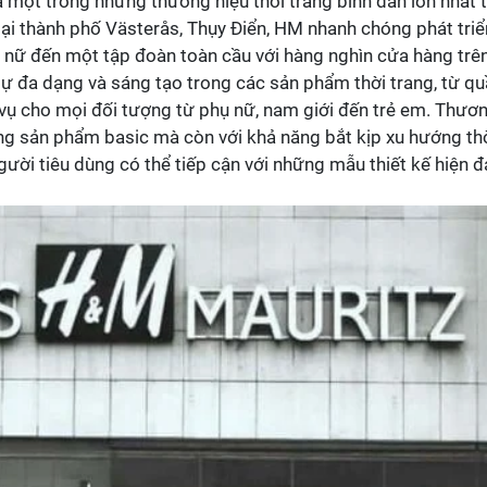
à một trong những thương hiệu thời trang bình dân lớn nhất 
ại thành phố Västerås, Thụy Điển, HM nhanh chóng phát triể
nữ đến một tập đoàn toàn cầu với hàng nghìn cửa hàng trê
sự đa dạng và sáng tạo trong các sản phẩm thời trang, từ q
 vụ cho mọi đối tượng từ phụ nữ, nam giới đến trẻ em. Thươ
ững sản phẩm basic mà còn với khả năng bắt kịp xu hướng th
ười tiêu dùng có thể tiếp cận với những mẫu thiết kế hiện đ