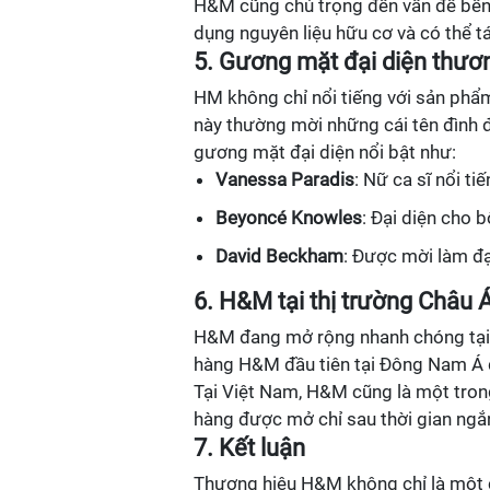
H&M cũng chú trọng đến vấn đề bền 
dụng nguyên liệu hữu cơ và có thể t
5. Gương mặt đại diện thư
HM không chỉ nổi tiếng với sản phẩ
này thường mời những cái tên đình đ
gương mặt đại diện nổi bật như:
Vanessa Paradis
: Nữ ca sĩ nổi t
Beyoncé Knowles
: Đại diện cho 
David Beckham
: Được mời làm đạ
6. H&M tại thị trường Châu 
H&M đang mở rộng nhanh chóng tại th
hàng H&M đầu tiên tại Đông Nam Á 
Tại Việt Nam, H&M cũng là một trong
hàng được mở chỉ sau thời gian ngắn
7. Kết luận
Thương hiệu H&M không chỉ là một c