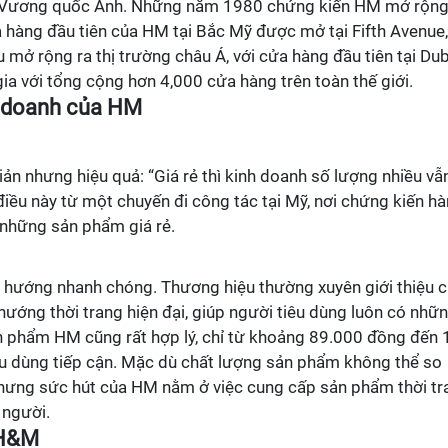
i Vương quốc Anh. Những năm 1980 chứng kiến HM mở rộng
 hàng đầu tiên của HM tại Bắc Mỹ được mở tại Fifth Avenue,
ở rộng ra thị trường châu Á, với cửa hàng đầu tiên tại Dub
ia với tổng cộng hơn 4,000 cửa hàng trên toàn thế giới.
nh doanh của HM
iản nhưng hiệu quả: “Giá rẻ thì kinh doanh số lượng nhiều vẫ
điều này từ một chuyến đi công tác tại Mỹ, nơi chứng kiến h
những sản phẩm giá rẻ.
xu hướng nhanh chóng. Thương hiệu thường xuyên giới thiệu 
ướng thời trang hiện đại, giúp người tiêu dùng luôn có nhữ
n phẩm HM cũng rất hợp lý, chỉ từ khoảng 89.000 đồng đến 
iêu dùng tiếp cận. Mặc dù chất lượng sản phẩm không thể so
nhưng sức hút của HM nằm ở việc cung cấp sản phẩm thời tr
 người.
 H&M