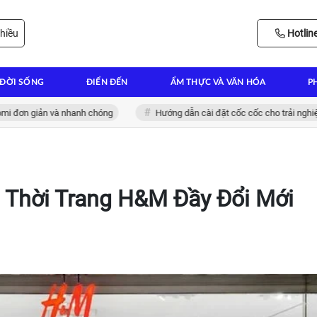
hiều
Hotlin
ĐỜI SỐNG
ĐIỂN ĐẾN
ẨM THỰC VÀ VĂN HÓA
P
n giản và nhanh chóng
Hướng dẫn cài đặt cốc cốc cho trải nghiệm lướt
 Thời Trang H&M Đầy Đổi Mới