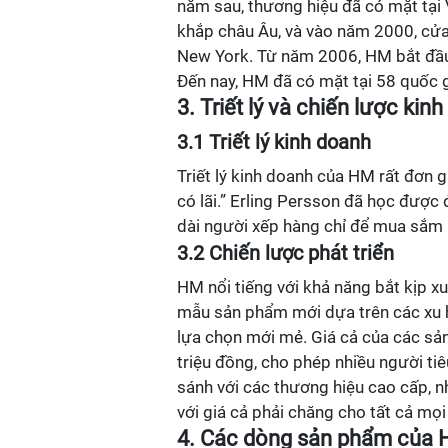
năm sau, thương hiệu đã có mặt tạ
khắp châu Âu, và vào năm 2000, cửa
New York. Từ năm 2006, HM bắt đầu m
Đến nay, HM đã có mặt tại 58 quốc g
3. Triết lý và chiến lược ki
3.1 Triết lý kinh doanh
Triết lý kinh doanh của HM rất đơn g
có lãi.” Erling Persson đã học được 
dài người xếp hàng chỉ để mua sắm 
3.2 Chiến lược phát triển
HM nổi tiếng với khả năng bắt kịp 
mẫu sản phẩm mới dựa trên các xu h
lựa chọn mới mẻ. Giá cả của các sả
triệu đồng, cho phép nhiều người t
sánh với các thương hiệu cao cấp, 
với giá cả phải chăng cho tất cả mọi
4. Các dòng sản phẩm của