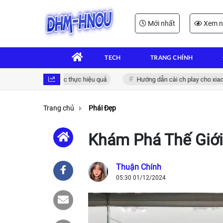
Mới nhất
Xem n
TECH
TRANG CHÍNH
 tử: Giải pháp xác thực hiệu quả
Hướng dẫn cài ch play cho xiaomi đơ
Trang chủ
Phái Đẹp
Khám Phá Thế Giới
Thuận Chính
05:30 01/12/2024