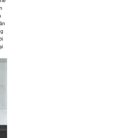
thế
n
n
uần
ng
ời
ại