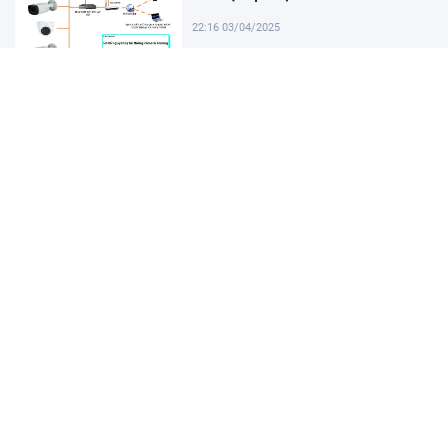
22:16 03/04/2025
Khám Phá Micro Cài Áo: Giải Pháp
Thu Âm Tiện Lợi
22:01 03/04/2025
Hướng dẫn tạo USB cài win 11 đơn
giản và nhanh chóng
21:46 03/04/2025
Hướng dẫn cách cài đặt vssid trên
điện thoại nhanh chóng
21:31 03/04/2025