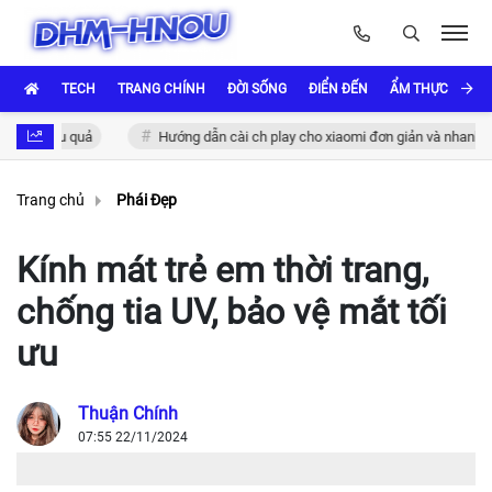
TECH
TRANG CHÍNH
ĐỜI SỐNG
ĐIỂN ĐẾN
ẨM THỰC VÀ VĂ
u quả
Hướng dẫn cài ch play cho xiaomi đơn giản và nhanh chóng
Trang chủ
Phái Đẹp
Kính mát trẻ em thời trang,
chống tia UV, bảo vệ mắt tối
ưu
Thuận Chính
07:55 22/11/2024