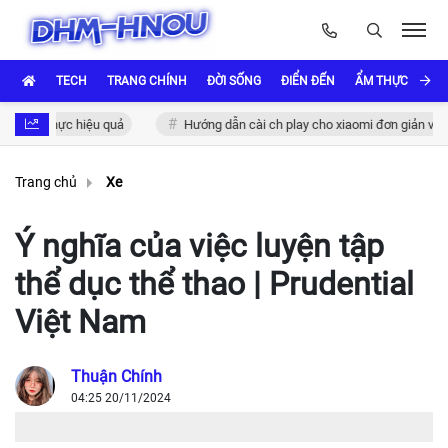
TECH
TRANG CHÍNH
ĐỜI SỐNG
ĐIỂN ĐẾN
ẨM THỰC VÀ VĂ
 thực hiệu quả
Hướng dẫn cài ch play cho xiaomi đơn giản và nhanh 
Trang chủ
Xe
Ý nghĩa của việc luyện tập
thể dục thể thao | Prudential
Việt Nam
Thuận Chính
04:25 20/11/2024