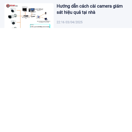
Hướng dẫn cách cài camera giám
sát hiệu quả tại nhà
22:16 03/04/2025
Khám Phá Micro Cài Áo: Giải Pháp
Thu Âm Tiện Lợi
22:01 03/04/2025
Hướng dẫn tạo USB cài win 11 đơn
giản và nhanh chóng
21:46 03/04/2025
Hướng dẫn cách cài đặt vssid trên
điện thoại nhanh chóng