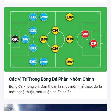
Các Vị Trí Trong Bóng Đá Phân Nhóm Chính
Bóng đá không chỉ đơn thuần là một môn thể thao; đó là
một nghệ thuật, một cuộc chiến chiến...