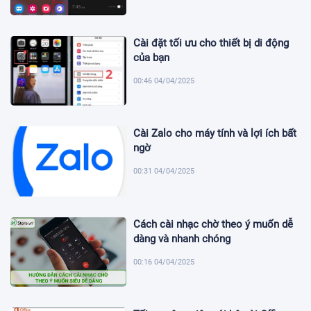
Cài đặt tối ưu cho thiết bị di động
của bạn
00:46 04/04/2025
Cài Zalo cho máy tính và lợi ích bất
ngờ
00:31 04/04/2025
Cách cài nhạc chờ theo ý muốn dễ
dàng và nhanh chóng
00:16 04/04/2025