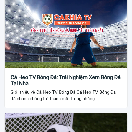
Cá Heo TV Bóng Đá: Trải Nghiệm Xem Bóng Đá
Tại Nhà
Giới thiệu về Cá Heo TV Bóng Đá Cá Heo TV Bóng Đá
đã nhanh chóng trở thành một trong những...