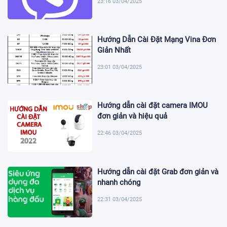
23:16 03/04/2025
Hướng Dẫn Cài Đặt Mạng Vina Đơn
Giản Nhất
23:01 03/04/2025
Hướng dẫn cài đặt camera IMOU
đơn giản và hiệu quả
22:46 03/04/2025
Hướng dẫn cài đặt Grab đơn giản và
nhanh chóng
22:31 03/04/2025