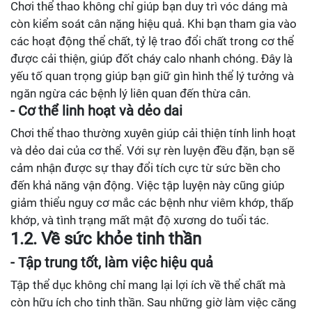
Chơi thể thao không chỉ giúp bạn duy trì vóc dáng mà
còn kiểm soát cân nặng hiệu quả. Khi bạn tham gia vào
các hoạt động thể chất, tỷ lệ trao đổi chất trong cơ thể
được cải thiện, giúp đốt cháy calo nhanh chóng. Đây là
yếu tố quan trọng giúp bạn giữ gìn hình thể lý tưởng và
ngăn ngừa các bệnh lý liên quan đến thừa cân.
- Cơ thể linh hoạt và dẻo dai
Chơi thể thao thường xuyên giúp cải thiện tính linh hoạt
và dẻo dai của cơ thể. Với sự rèn luyện đều đặn, bạn sẽ
cảm nhận được sự thay đổi tích cực từ sức bền cho
đến khả năng vận động. Việc tập luyện này cũng giúp
giảm thiểu nguy cơ mắc các bệnh như viêm khớp, thấp
khớp, và tình trạng mất mật độ xương do tuổi tác.
1.2. Về sức khỏe tinh thần
- Tập trung tốt, làm việc hiệu quả
Tập thể dục không chỉ mang lại lợi ích về thể chất mà
còn hữu ích cho tinh thần. Sau những giờ làm việc căng