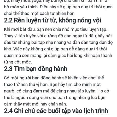
bộ, nhảy múa, yoga, hay bơi lội cho đến khi bạn tìm ra
bộ môn yêu thích. Điều này sẽ giúp bạn duy trì thói quen
chơi thể thao một cách tự nhiên hơn.
2.2 Rèn luyện từ từ, không nóng vội
Khi mới bắt đầu, bạn nên chia nhỏ mục tiêu luyện tập.
Thay vì tập luyện với cường độ cao ngay từ đầu, hãy bắt
đầu từ những bài tập nhẹ nhàng và dần dần tăng dần độ
khó. Việc này không chỉ giúp bạn dễ dàng duy trì thói
quen mà còn mang lại cảm giác hài lòng khi hoàn thành
từng cột mốc.
2.3 Tìm bạn đồng hành
Có một người bạn đồng hành sẽ khiến việc chơi thể
thao trở nên thú vị hơn. Bạn hãy tìm cho mình một
người có cùng đam mê để cùng nhau tập luyện. Họ có
thể là nguồn động viên cho bạn trong những lúc bạn
cảm thấy mệt mỏi hay chán nản.
2.4 Ghi chú các buổi tập vào lịch trình