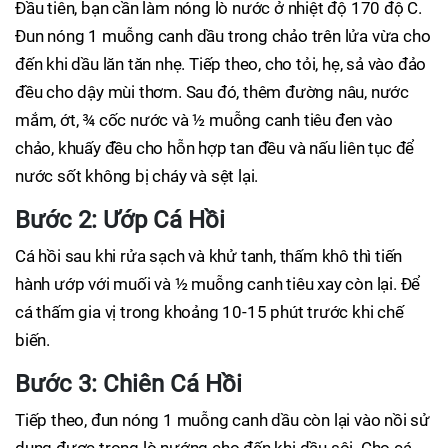
Đầu tiên, bạn cần làm nóng lò nước ở nhiệt độ 170 độ C.
Đun nóng 1 muỗng canh dầu trong chảo trên lửa vừa cho
đến khi dầu lăn tăn nhẹ. Tiếp theo, cho tỏi, hẹ, sả vào đảo
đều cho dậy mùi thơm. Sau đó, thêm đường nâu, nước
mắm, ớt, ¾ cốc nước và ½ muỗng canh tiêu đen vào
chảo, khuấy đều cho hỗn hợp tan đều và nấu liên tục để
nước sốt không bị cháy và sệt lại.
Bước 2: Ướp Cá Hồi
Cá hồi sau khi rửa sạch và khử tanh, thấm khô thì tiến
hành ướp với muối và ½ muỗng canh tiêu xay còn lại. Để
cá thấm gia vị trong khoảng 10-15 phút trước khi chế
biến.
Bước 3: Chiên Cá Hồi
Tiếp theo, đun nóng 1 muỗng canh dầu còn lại vào nồi sử
dụng được trong lò nướng cho đến khi dầu sôi. Cho cá