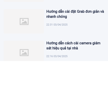
Hướng dẫn cài đặt Grab đơn giản và
nhanh chóng
22:31 03/04/2025
Hướng dẫn cách cài camera giám
sát hiệu quả tại nhà
22:16 03/04/2025
Khám Phá Micro Cài Áo: Giải Pháp
Thu Âm Tiện Lợi
22:01 03/04/2025
Hướng dẫn tạo USB cài win 11 đơn