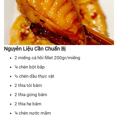
Nguyên Liệu Cần Chuẩn Bị
2 miếng cá hồi fillet 200gr/miếng
¼ chén bột bắp
½ chén dầu thực vật
2 thìa tỏi băm
2 thìa gừng băm
2 thìa hẹ băm
¼ chén nước mắm