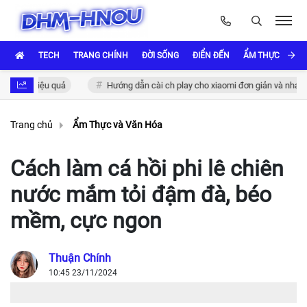
TECH
TRANG CHÍNH
ĐỜI SỐNG
ĐIỂN ĐẾN
ẨM THỰC VÀ VĂ
hiệu quả
Hướng dẫn cài ch play cho xiaomi đơn giản và nhanh chóng
Trang chủ
Ẩm Thực và Văn Hóa
Cách làm cá hồi phi lê chiên
nước mắm tỏi đậm đà, béo
mềm, cực ngon
Thuận Chính
10:45 23/11/2024